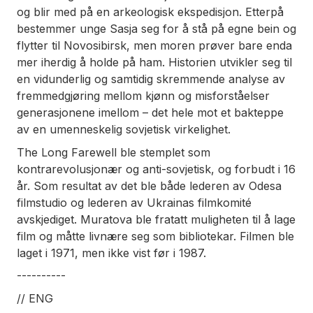
og blir med på en arkeologisk ekspedisjon. Etterpå
bestemmer unge Sasja seg for å stå på egne bein og
flytter til Novosibirsk, men moren prøver bare enda
mer iherdig å holde på ham. Historien utvikler seg til
en vidunderlig og samtidig skremmende analyse av
fremmedgjøring mellom kjønn og misforståelser
generasjonene imellom – det hele mot et bakteppe
av en umenneskelig sovjetisk virkelighet.
The Long Farewell
ble stemplet som
kontrarevolusjonær og anti-sovjetisk, og forbudt i 16
år. Som resultat av det ble både lederen av Odesa
filmstudio og lederen av Ukrainas filmkomité
avskjediget. Muratova ble fratatt muligheten til å lage
film og måtte livnære seg som bibliotekar. Filmen ble
laget i 1971, men ikke vist før i 1987.
----------
// ENG