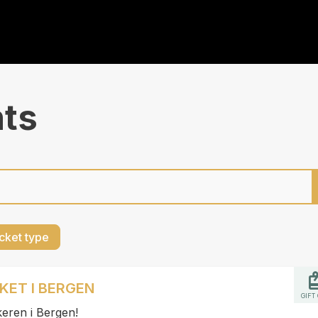
nts
cket type
KET I BERGEN
GIFT
keren i Bergen!