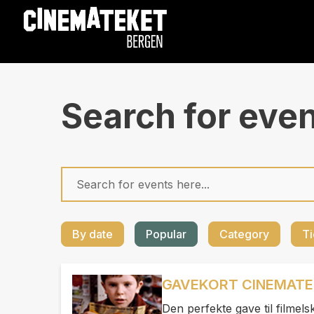
Search for eve
By date
Popular
Category
Ti
GAVEKORT CINEMATE
Den perfekte gave til filmels