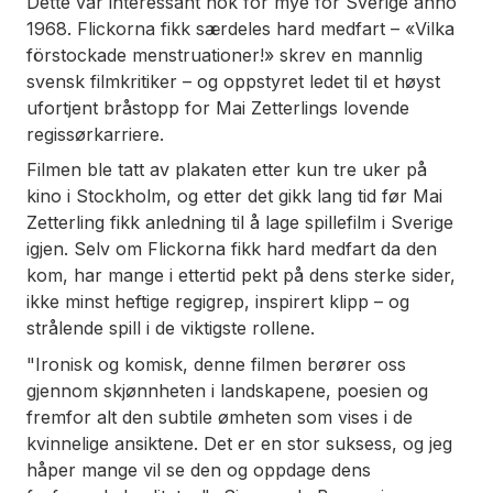
Dette var interessant nok for mye for Sverige anno
1968.
Flickorna
fikk særdeles hard medfart – «Vilka
förstockade menstruationer!» skrev en mannlig
svensk filmkritiker – og oppstyret ledet til et høyst
ufortjent bråstopp for Mai Zetterlings lovende
regissørkarriere.
Filmen ble tatt av plakaten etter kun tre uker på
kino i Stockholm, og etter det gikk lang tid før Mai
Zetterling fikk anledning til å lage spillefilm i Sverige
igjen. Selv om
Flickorna
fikk hard medfart da den
kom, har mange i ettertid pekt på dens sterke sider,
ikke minst heftige regigrep, inspirert klipp – og
strålende spill i de viktigste rollene.
"Ironisk og komisk, denne filmen berører oss
gjennom skjønnheten i landskapene, poesien og
fremfor alt den subtile ømheten som vises i de
kvinnelige ansiktene. Det er en stor suksess, og jeg
håper mange vil se den og oppdage dens