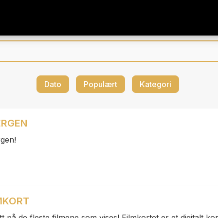
Dato
Populært
Kategori
ERGEN
rgen!
LMKORT
 på de fleste filmene som vises! Filmkortet er et digitalt ko