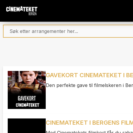
GAVEKORT CINEMATEKET I B
Den perfekte gave til filmelskeren i Be
CINEMATEKET I BERGENS FI
Med Cinematekets filmkort får du rabatt