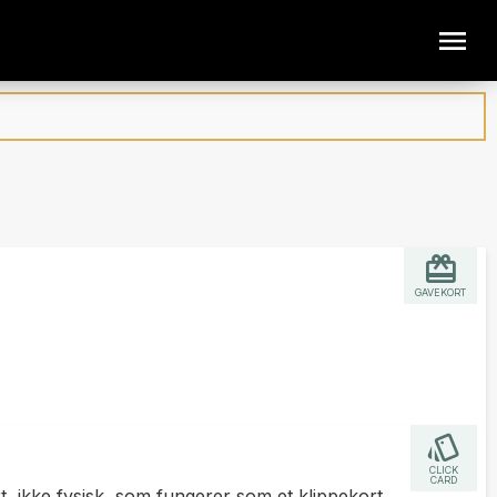
GAVEKORT
CLICK
CARD
rt, ikke fysisk, som fungerer som et klippekort