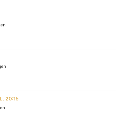
0
gen
gen
. 20:15
gen