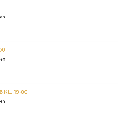
gen
00
gen
 KL. 19:00
gen