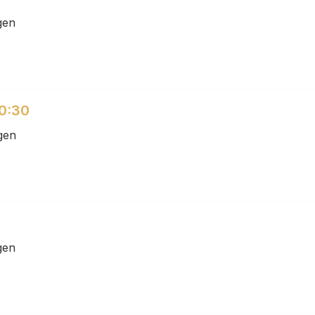
gen
0:30
gen
gen