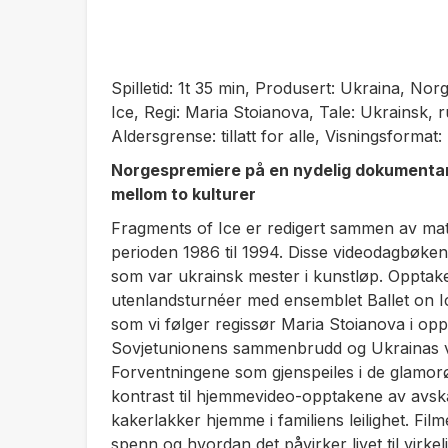
Spilletid: 1t 35 min, Produsert: Ukraina, Norg
Ice, Regi: Maria Stoianova, Tale: Ukrainsk, 
Aldersgrense: tillatt for alle, Visningsformat
Norgespremiere på en nydelig dokumentar 
mellom to kulturer
Fragments of Ice
er redigert sammen av mat
perioden 1986 til 1994. Disse videodagbøkene
som var ukrainsk mester i kunstløp. Opptak
utenlandsturnéer med ensemblet Ballet on Ic
som vi følger regissør Maria Stoianova i oppve
Sovjetunionens sammenbrudd og Ukrainas ve
Forventningene som gjenspeiles i de glamorø
kontrast til hjemmevideo-opptakene av avsk
kakerlakker hjemme i familiens leilighet. Fi
spenn og hvordan det påvirker livet til vir