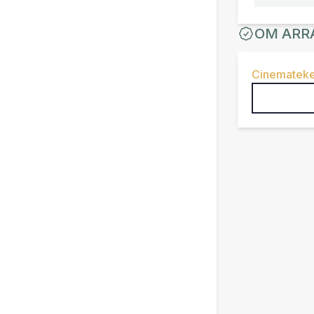
OM ARR
Cinemateke