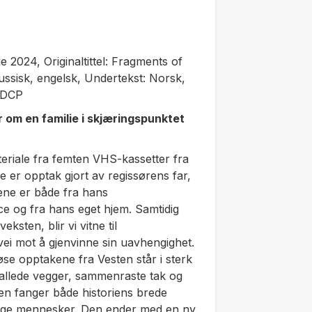
e 2024, Originaltittel: Fragments of
russisk, engelsk, Undertekst: Norsk,
: DCP
om en familie i skjæringspunktet
eriale fra femten VHS-kassetter fra
 er opptak gjort av regissørens far,
ene er både fra hans
e og fra hans eget hjem. Samtidig
ksten, blir vi vitne til
i mot å gjenvinne sin uavhengighet.
se opptakene fra Vesten står i sterk
allede vegger, sammenraste tak og
lmen fanger både historiens brede
kelige mennesker. Den ender med en ny