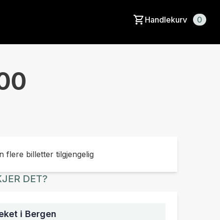
Handlekurv
0
:00
 flere billetter tilgjengelig
JER DET?
ket i Bergen