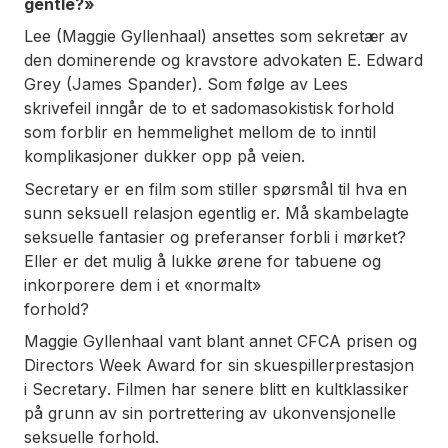
gentle?»
Lee (Maggie Gyllenhaal) ansettes som sekretær av
den dominerende og kravstore advokaten E. Edward
Grey (James Spander). Som følge av Lees
skrivefeil inngår de to et sadomasokistisk forhold
som forblir en hemmelighet mellom de to inntil
komplikasjoner dukker opp på veien.
Secretary
er en film som stiller spørsmål til hva en
sunn seksuell relasjon egentlig er. Må skambelagte
seksuelle fantasier og preferanser forbli i mørket?
Eller er det mulig å lukke ørene for tabuene og
inkorporere dem i et «normalt»
forhold?
Maggie Gyllenhaal vant blant annet CFCA prisen og
Directors Week Award for sin skuespillerprestasjon
i
Secretary
. Filmen har senere blitt en kultklassiker
på grunn av sin portrettering av ukonvensjonelle
seksuelle forhold.