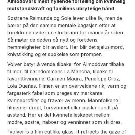
Almodóvars mest hyllende fortelling om kvinnelig
motstandskraft og familiens ubrytelige bånd
Søstrene Raimunda og Sole lever ulike liv, men de
bærer på den samme mentale bagasjen etter at
foreldrene døde i en storbrann for mange år siden.
Så møter de døden på nytt og fortidens
hemmeligheter blir avslørt. Her blir det sjalusimord,
knivstikking og et spøkelse som promper.
Volver betyr å vende tilbake: for Almodóvar tilbake
til mor, til barndommens La Mancha, tilbake til
favorittkvinnene: Carmen Maura, Penelope Cruz,
Lola Dueñas. Filmen er en overveldene rik, varm og
fargesterk fabel som preges av markante
kvinneprofiler og fravær av menn. Mannfolkene i
filmen er drept, forsvunnet eller pusler rundt på
avstand. Her er det kvinnefelleskapet mellom
mødre, søstre, naboer og venninner som skildres.
“
Volver
is a film cut like glass. It refracts the gaze of