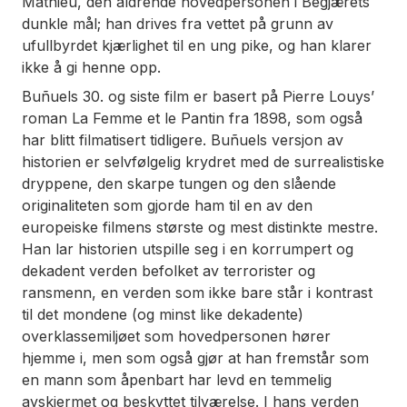
Mathieu, den aldrende hovedpersonen i
Begjærets
dunkle mål
; han drives fra vettet på grunn av
ufullbyrdet kjærlighet til en ung pike, og han klarer
ikke å gi henne opp.
Buñuels 30. og siste film er basert på Pierre Louys’
roman
La Femme et le Pantin
fra 1898, som også
har blitt filmatisert tidligere. Buñuels versjon av
historien er selvfølgelig krydret med de surrealistiske
dryppene, den skarpe tungen og den slående
originaliteten som gjorde ham til en av den
europeiske filmens største og mest distinkte mestre.
Han lar historien utspille seg i en korrumpert og
dekadent verden befolket av terrorister og
ransmenn, en verden som ikke bare står i kontrast
til det mondene (og minst like dekadente)
overklassemiljøet som hovedpersonen hører
hjemme i, men som også gjør at han fremstår som
en mann som åpenbart har levd en temmelig
avskjermet og beskyttet tilværelse. I hans verden