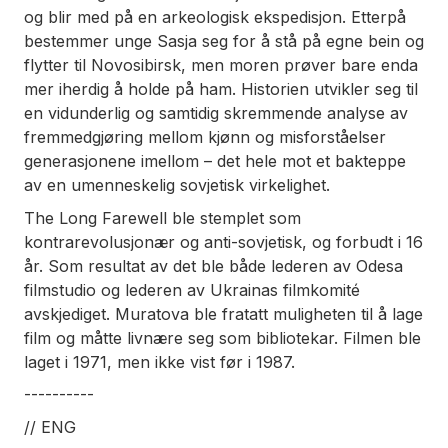
og blir med på en arkeologisk ekspedisjon. Etterpå
bestemmer unge Sasja seg for å stå på egne bein og
flytter til Novosibirsk, men moren prøver bare enda
mer iherdig å holde på ham. Historien utvikler seg til
en vidunderlig og samtidig skremmende analyse av
fremmedgjøring mellom kjønn og misforståelser
generasjonene imellom – det hele mot et bakteppe
av en umenneskelig sovjetisk virkelighet.
The Long Farewell
ble stemplet som
kontrarevolusjonær og anti-sovjetisk, og forbudt i 16
år. Som resultat av det ble både lederen av Odesa
filmstudio og lederen av Ukrainas filmkomité
avskjediget. Muratova ble fratatt muligheten til å lage
film og måtte livnære seg som bibliotekar. Filmen ble
laget i 1971, men ikke vist før i 1987.
----------
// ENG