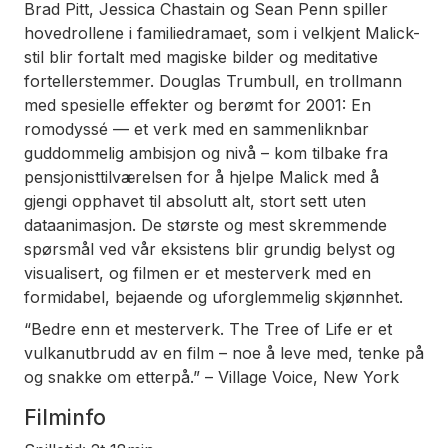
Brad Pitt, Jessica Chastain og Sean Penn spiller
hovedrollene i familiedramaet, som i velkjent Malick-
stil blir fortalt med magiske bilder og meditative
fortellerstemmer. Douglas Trumbull, en trollmann
med spesielle effekter og berømt for
2001: En
romodyssé
— et verk med en sammenliknbar
guddommelig ambisjon og nivå – kom tilbake fra
pensjonisttilværelsen for å hjelpe Malick med å
gjengi opphavet til absolutt alt, stort sett uten
dataanimasjon. De største og mest skremmende
spørsmål ved vår eksistens blir grundig belyst og
visualisert, og filmen er et mesterverk med en
formidabel, bejaende og uforglemmelig skjønnhet.
“
Bedre enn et mesterverk. The Tree of Life er et
vulkanutbrudd av en film – noe å leve med, tenke på
og snakke om etterpå
.” – Village Voice, New York
Filminfo