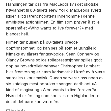
Handlingen tar oss fra MacLeods liv i det skotske
høylandet til 80-tallets New York. MacLeods sverd
ligger alltid i trenchcoatens innerlomme i denne
ambisiøse actionfilmen. En film som prøver å stille
spørsmålet «Who wants to live forever?» med
blandet hell.
Filmen tar pulsen på 80-tallets uredde
oppfinnsomhet, og kan ses på som et uungåelig
klimaks av tiårets fantasybølge. Sean Connery og
Clancy Browns solide rolleprestasjoner spilles godt
opp av hovedrolleinnehaver Christopher Lambert,
hvis fremtoning er særs karismatisk i kraft av å være
særdeles ukarismatisk. Queen serverer oss noen av
sin katalogs mest populære sanger, deriblant «
A
kind of magic
» og «
Who wants to live forever?
».
Hvis det er én ting som kan sies om
Highlander
, er
det at det bare kan være én.