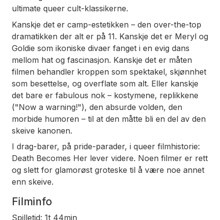
ultimate queer cult-klassikerne.
Kanskje det er camp-estetikken – den over-the-top
dramatikken der alt er på 11. Kanskje det er Meryl og
Goldie som ikoniske divaer fanget i en evig dans
mellom hat og fascinasjon. Kanskje det er måten
filmen behandler kroppen som spektakel, skjønnhet
som besettelse, og overflate som alt. Eller kanskje
det bare er
fabulous
nok – kostymene, replikkene
("Now a warning!"), den absurde volden, den
morbide humoren – til at den måtte bli en del av den
skeive kanonen.
I drag-barer, på pride-parader, i queer filmhistorie:
Death Becomes Her
lever videre. Noen filmer er rett
og slett for glamorøst groteske til å være noe annet
enn skeive.
Filminfo
Spilletid: 1t 44min