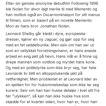
Etter sin ganske anonyme debutfilm
Following
1998
ble Nolan for alvor lagt merke til med
Memento
og
han mottok også en Oscarnominasjon for sitt manus
til filmen, som er basert på en novelle
Memento
Mori
av hans bror Jonathan Nolan.
Leonard Shelby går kledd i dyre, europeiske
dresser, kjører en ny Jaguar, og gjør opp for seg
med en fet seddelbunke. Men selv om han ser ut
som en vellykket forretningsmann, er hans eneste
arbeid en evig jakt på hevn. Hans mål er å finne og
drepe mannen som voldtok og myrdet hans kone.
Og med en politistyrke som ikke bryr seg, har hele
Leonards liv blitt en altoppslukende jakt på
rettferdighet. Men problemet er at Leonard lider av
en sjelden for for hukommelsestap som ikke lar seg
kurere. Selv om han kan huske detaljer i livet sitt fra
før "ulykken", så kan han ikke huske hva som
skjedde for et kvarter siden, hvor han er, hvor han