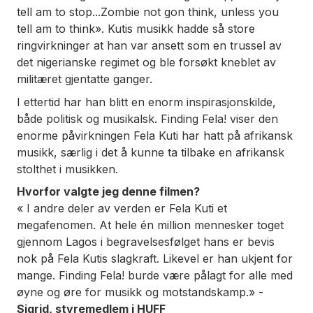
tell am to stop...Zombie not gon think, unless you
tell am to think». Kutis musikk hadde så store
ringvirkninger at han var ansett som en trussel av
det nigerianske regimet og ble forsøkt kneblet av
militæret gjentatte ganger.
I ettertid har han blitt en enorm inspirasjonskilde,
både politisk og musikalsk.
Finding Fela! v
iser den
enorme påvirkningen Fela Kuti har hatt på afrikansk
musikk, særlig i det å kunne ta tilbake en afrikansk
stolthet i musikken.
Hvorfor valgte jeg denne filmen?
« I andre deler av verden er Fela Kuti et
megafenomen. At hele én million mennesker toget
gjennom Lagos i begravelsesfølget hans er bevis
nok på Fela Kutis slagkraft. Likevel er han ukjent for
mange. Finding Fela! burde være pålagt for alle med
øyne og øre for musikk og motstandskamp.»
-
Sigrid, styremedlem i HUFF