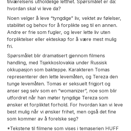
tilværelsens utholdelige letthet.
Spørsmålet er da:
hvordan skal vi leve da?
Noen velger å leve “tyngdige” liv, vektet av følelser,
stabilitet og behov for å forplikte seg til en annen.
Andre er frie som fugler, og lever lette liv uten
forpliktelser eller ekteskap for å være mest mulig
fri.
Spørsmålet blir dramatisert gjennom filmens
handling, med Tsjekkoslovakia under Russisk
okkupasjon som bakteppe. Karakteren Tomas
representerer den lette levemåten, og Tereza den
tunge levemåten. Tomas er seksuelt frigjort og
anser seg selv som en “womanizer”, noe som blir
utfordret når han møter tyngdige Tereza som
ønsker et forpliktet forhold. For hvordan kan vi leve
best mulig når vi ønsker frihet, men også det fine
som kommer av å forelske seg?
*Tekstene til filmene som vises i temaserien HUFF