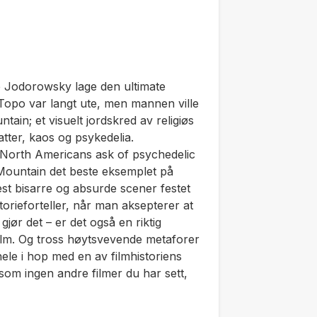
e Jodorowsky lage den ultimate
 Topo
var langt ute, men mannen ville
ntain
; et visuelt jordskred av religiøs
atter, kaos og psykedelia.
 North Americans ask of psychedelic
Mountain
det beste eksemplet på
est bisarre og absurde scener festet
storieforteller, når man aksepterer at
 gjør det – er det også en riktig
ilm. Og tross høytsvevende metaforer
le i hop med en av filmhistoriens
som ingen andre filmer du har sett,