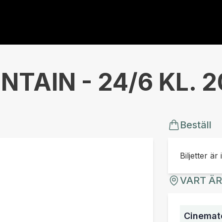
TAIN - 24/6 KL. 2
Beställ
Biljetter är 
VART Ä
Cinemate