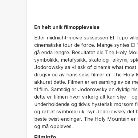
En helt unik filmopplevelse
Etter midnight-movie suksessen
El Topo
vill
cinematiske tour de force. Mange syntes
El
gå enda lengre. Resultatet ble
The Holy Mou
symbolikk, metafysikk, skatologi, alkymi, spl
Jodorowsky sa «
I ask of cinema what most
drugs
» og av hans seks filmer er
The Holy 
akkurat dette. Filmen er en samling av de m
til film. Samtidig er Jodorowsky en dyktig hi
dette er filmen hvor virkelig alt kan skje – og
underholdende og tidvis hysterisk morsom f
og rabiat symbolbruk, syr Jodorowsky det he
beste twist-endinger.
The Holy Mountain
er 
og må oppleves.
Filminfo