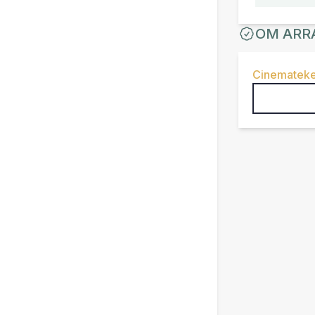
OM ARR
Cinemateke