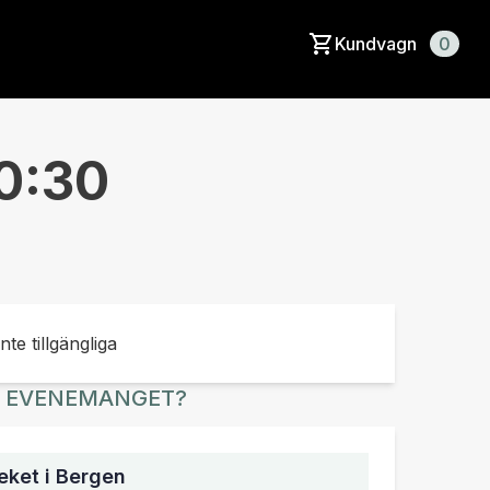
Kundvagn
0
0:30
inte tillgängliga
R EVENEMANGET?
ket i Bergen