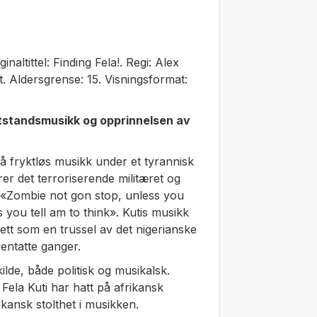
inaltittel: Finding Fela!. Regi: Alex
t. Aldersgrense: 15. Visningsformat:
motstandsmusikk og opprinnelsen av
å fryktløs musikk under et tyrannisk
r det terroriserende militæret og
: «Zombie not gon stop, unless you
s you tell am to think». Kutis musikk
ett som en trussel av det nigerianske
jentatte ganger.
kilde, både politisk og musikalsk.
Fela Kuti har hatt på afrikansk
ikansk stolthet i musikken.