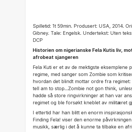
Spilletid: 1t 59min. Produsert: USA, 2014. Orig
Gibney. Tale: Engelsk. Undertekst: Uten teks
DCP
Historien om nigerianske Fela Kutis liv, 
afrobeat sjangeren
Fela Kuti er et av de mektigste eksemplene p
regime, med sanger som Zombie som kritisere
hvordan det blindt mottar ordre fra regimet
tell am to stop...Zombie not gon think, unles
hadde så store ringvirkninger at han var ans
regimet og ble forsøkt kneblet av militæret g
I ettertid har han blitt en enorm inspirasjons
Finding Fela! v
iser den enorme påvirkningen 
musikk, særlig i det å kunne ta tilbake en afr