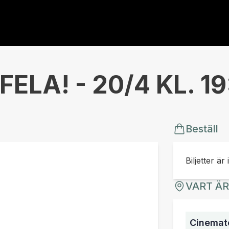
FELA! - 20/4 KL. 1
Beställ
Biljetter är 
VART Ä
Cinemate