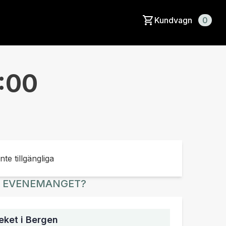
Kundvagn
0
9:00
inte tillgängliga
R EVENEMANGET?
ket i Bergen