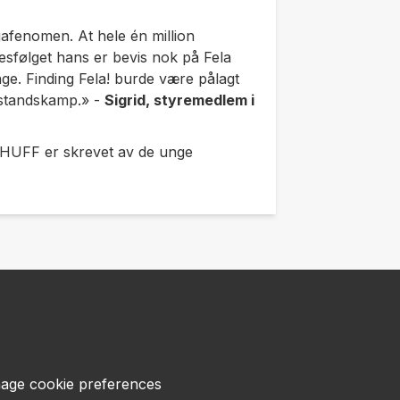
gafenomen. At hele én million
sfølget hans er bevis nok på Fela
nge. Finding Fela! burde være pålagt
tstandskamp.»
-
Sigrid, styremedlem i
n HUFF er skrevet av de unge
age cookie preferences