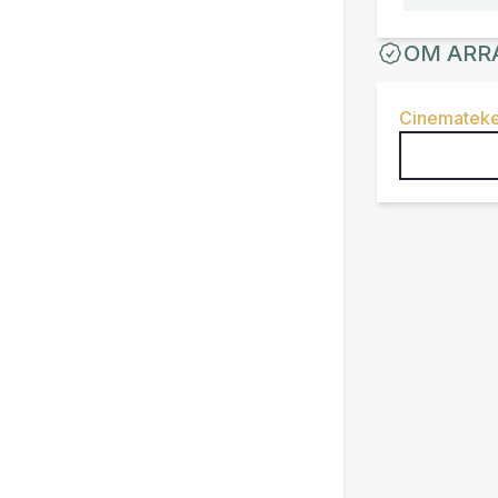
OM ARR
Cinemateke