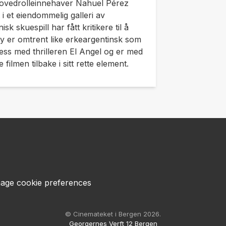
l hovedrolleinnehaver Nahuel Pérez
 i et eiendommelig galleri av
 skuespill har fått kritikere til å
ey
er omtrent like erkeargentinsk som
sess med thrilleren
El Angel
og er med
filmen tilbake i sitt rette element.
age cookie preferences
© Cinemateket i Bergen 2026.
Georgernes Verft 12 Bergen