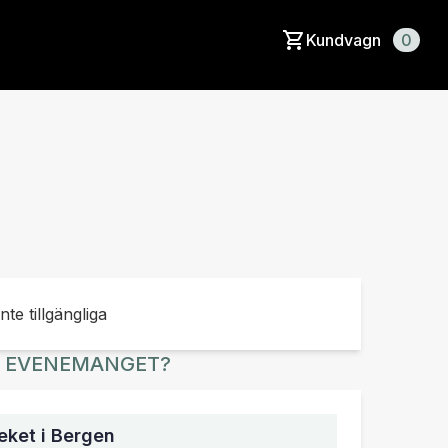
Kundvagn
0
inte tillgängliga
R EVENEMANGET?
ket i Bergen