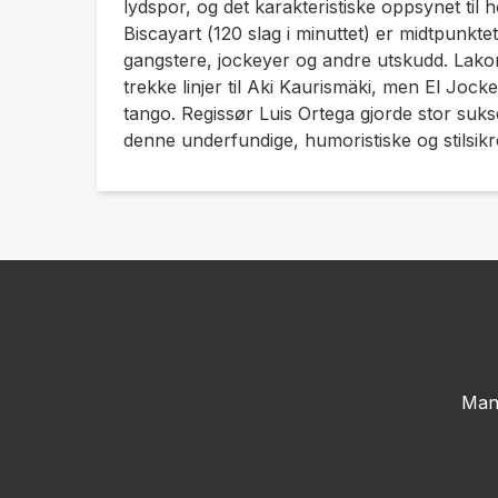
lydspor, og det karakteristiske oppsynet ti
Biscayart (
120 slag i minuttet
) er midtpunktet
gangstere, jockeyer og andre utskudd. Lakonisk
trekke linjer til Aki Kaurismäki, men
El Jock
tango. Regissør Luis Ortega gjorde stor suk
denne underfundige, humoristiske og stilsikre 
Man