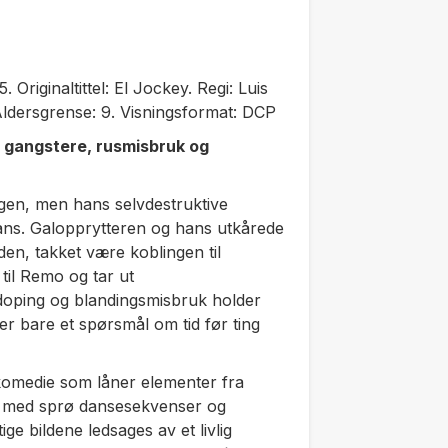
. Originaltittel: El Jockey. Regi: Luis
Aldersgrense: 9. Visningsformat: DCP
 gangstere, rusmisbruk og
gen, men hans selvdestruktive
ans. Galopprytteren og hans utkårede
en, takket være koblingen til
til Remo og tar ut
doping og blandingsmisbruk holder
r bare et spørsmål om tid før ting
 komedie som låner elementer fra
et med sprø dansesekvenser og
 bildene ledsages av et livlig