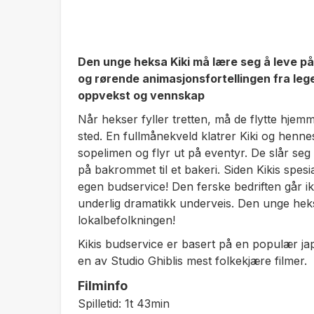
Den unge heksa Kiki må lære seg å leve p
og rørende animasjonsfortellingen fra leg
oppvekst og vennskap
Når hekser fyller tretten, må de flytte hjemme
sted. En fullmånekveld klatrer Kiki og henne
sopelimen og flyr ut på eventyr. De slår seg 
på bakrommet til et bakeri. Siden Kikis spesiali
egen budservice! Den ferske bedriften går ik
underlig dramatikk underveis. Den unge heks
lokalbefolkningen!
Kikis budservice
er basert på en populær j
en av Studio Ghiblis mest folkekjære filmer.
Filminfo
Spilletid: 1t 43min