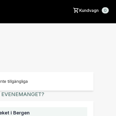
Kundvagn
0
0
inte tillgängliga
R EVENEMANGET?
ket i Bergen