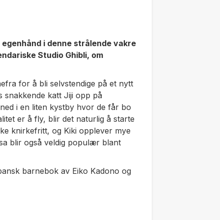
å egenhånd i denne strålende vakre
endariske Studio Ghibli, om
fra for å bli selvstendige på et nytt
s snakkende katt Jiji opp på
ned i en liten kystby hvor de får bo
tet er å fly, blir det naturlig å starte
ke knirkefritt, og Kiki opplever mye
a blir også veldig populær blant
apansk barnebok av Eiko Kadono og