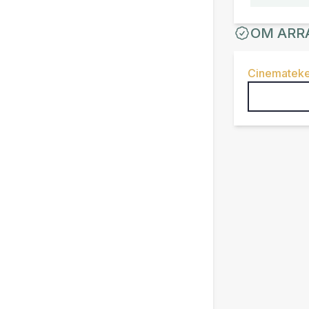
OM ARR
Cinemateke