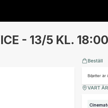
CE - 13/5 KL. 18:0
Beställ
Biljetter är 
VART Ä
Cinemate