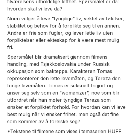
tilværelsens utholdelige letthet.
Spørsmålet er da:
hvordan skal vi leve da?
Noen velger å leve “tyngdige” liv, vektet av følelser,
stabilitet og behov for å forplikte seg til en annen.
Andre er frie som fugler, og lever lette liv uten
forpliktelser eller ekteskap for å være mest mulig
fri.
Spørsmålet blir dramatisert gjennom filmens
handling, med Tsjekkoslovakia under Russisk
okkupasjon som bakteppe. Karakteren Tomas
representerer den lette levemåten, og Tereza den
tunge levemåten. Tomas er seksuelt frigjort og
anser seg selv som en “womanizer”, noe som blir
utfordret når han møter tyngdige Tereza som
ønsker et forpliktet forhold. For hvordan kan vi leve
best mulig når vi ønsker frihet, men også det fine
som kommer av å forelske seg?
*Tekstene til filmene som vises i temaserien HUFF