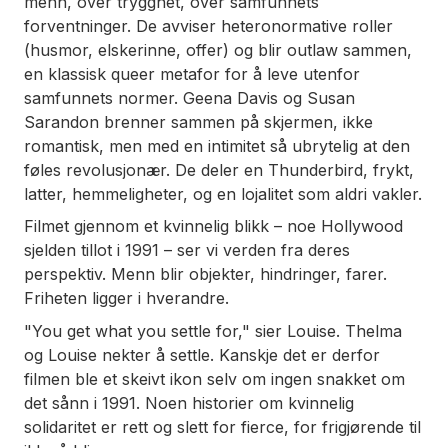
menn, over trygghet, over samfunnets
forventninger. De avviser heteronormative roller
(husmor, elskerinne, offer) og blir outlaw sammen,
en klassisk queer metafor for å leve utenfor
samfunnets normer. Geena Davis og Susan
Sarandon brenner sammen på skjermen, ikke
romantisk, men med en intimitet så ubrytelig at den
føles revolusjonær. De deler en Thunderbird, frykt,
latter, hemmeligheter, og en lojalitet som aldri vakler.
Filmet gjennom et kvinnelig blikk – noe Hollywood
sjelden tillot i 1991 – ser vi verden fra deres
perspektiv. Menn blir objekter, hindringer, farer.
Friheten ligger i hverandre.
"You get what you settle for," sier Louise. Thelma
og Louise nekter å settle. Kanskje det er derfor
filmen ble et skeivt ikon selv om ingen snakket om
det sånn i 1991. Noen historier om kvinnelig
solidaritet er rett og slett for fierce, for frigjørende til