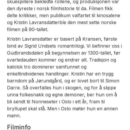
skuespillere bekledte rollene, og produksjonen var
den dyreste i norsk filmhistorie til da. Filmen fikk
delte kritikker, men publikum valfartet til kinosalene
og
Kristin Lavransdatter
ble den mest sette norske
filmen på 90-tallet.
Kristin Lavransdatter
er basert på
Kransen
, første
bind av Sigrid Undsets romantrilogi. Vi befinner oss i
Gudbrandsdalen på begynnelsen av 1300-tallet, før
svartedauden kommer og endrer alt. Tradisjon og
katolsk tro dominerer samfunnet og
enkeltindividenes handlinger. Kristin har en trygg
barndom på Jørundgård, og er lovet bort til Simon
Darre. Så overfalles hun i skogen, og for å slippe
unna folkesnakk og egne demoner, ber hun om å
bli sendt til Nonneseter i Oslo i ett år, fram til
bryllupet skal stå. Men i Oslo møter hun en annen
mann.
Filminfo