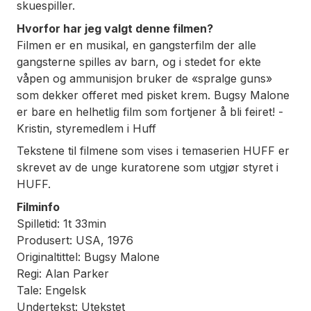
skuespiller.
Hvorfor har jeg valgt denne filmen?
Filmen er en musikal, en gangsterfilm der alle
gangsterne spilles av barn, og i stedet for ekte
våpen og ammunisjon bruker de «spralge guns»
som dekker offeret med pisket krem. Bugsy Malone
er bare en helhetlig film som fortjener å bli feiret!
-
Kristin, styremedlem i Huff
Tekstene til filmene som vises i temaserien HUFF er
skrevet av de unge kuratorene som utgjør styret i
HUFF.
Filminfo
Spilletid: 1t 33min
Produsert: USA, 1976
Originaltittel: Bugsy Malone
Regi: Alan Parker
Tale: Engelsk
Undertekst: Utekstet