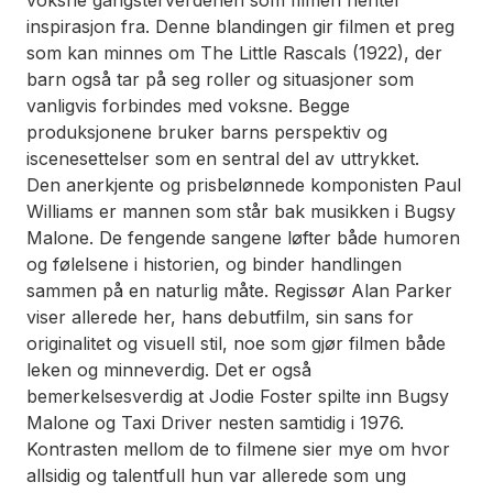
voksne gangsterverdenen som filmen henter
inspirasjon fra. Denne blandingen gir filmen et preg
som kan minnes om
The
Little Rascals
(1922), der
barn også tar på seg roller og situasjoner som
vanligvis forbindes med voksne. Begge
produksjonene bruker barns perspektiv og
iscenesettelser som en sentral del av uttrykket.
Den anerkjente og prisbelønnede komponisten Paul
Williams er mannen som står bak musikken i
Bugsy
Malone
. De fengende sangene løfter både humoren
og følelsene i historien, og binder handlingen
sammen på en naturlig måte. Regissør Alan Parker
viser allerede her, hans debutfilm, sin sans for
originalitet og visuell stil, noe som gjør filmen både
leken og minneverdig. Det er også
bemerkelsesverdig at Jodie Foster spilte inn
Bugsy
Malone
og
Taxi Driver
nesten samtidig i 1976.
Kontrasten mellom de to filmene sier mye om hvor
allsidig og talentfull hun var allerede som ung