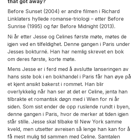
that got away?
Before Sunset
(2004) er andre filmen i Richard
Linklaters hyllede romanse-triologi – etter
Before
Sunrise
(1995) og før
Before Midnight
(2013).
Ni år etter Jesse og Celines første møte, møtes de
igjen ved en tilfeldighet. Denne gangen i Paris under
Jesses bokturné. Han har nemlig skrevet en bok
om deres første, korte møte.
Mens Jesse er i ferd med å avslutte lanseringen av
hans siste bok i en bokhandel i Paris får han øye på
et kjent ansikt bakerst i rommet. Han blir
overlykkelig når han ser at det er Celine, jenta han
tilbrakte et romantisk døgn med i Wien for ni år
siden. Som sist ender de opp ruslende rundt i byen,
denne gangen i Paris, hvor de merker at tiden igjen
står stille. Jesse skal tilbake til New York samme
kveld, men utsetter avreisen så lenge han kan for å
få mest mulig tid sammen med Celine. Samtalen