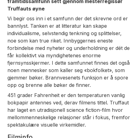
framtidssamfunn sett gjennom mesterregissør
Truffauts øyne
Vi begir oss inn i et samfunn der det skrevne ord er
bannlyst. Tanken er at litteratur kan skape
individualisme, selvstendig tenkning og splittelser,
noe som kan true riket. Innbyggernes eneste
forbindelse med nyheter og underholdning er dét de
får kollektivt via myndighetenes enorme
fjernsynsskjermer. I dette samfunnet finnes det også
noen mennesker som kaller seg «bokfolket», som
gjemmer bøker. Brannvesenets funksjon er å spore
opp og brenne alle bøker de finner.
451 grader Fahrenheit er den temperaturen vanlig
bokpapir antennes ved, derav filmens tittel. Truffaut
har laget en utradisjonell science fiction-film hvor
mellommenneskelige relasjoner står i fokus, fremfor
spektakulære visuelle virkemidler.
Filminfo