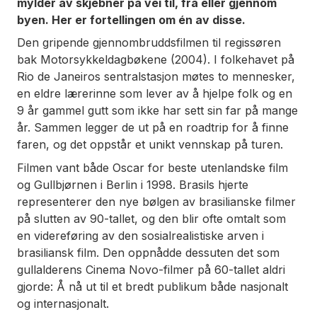
mylder av skjebner på vei til, fra eller gjennom
byen. Her er fortellingen om én av disse.
Den gripende gjennombruddsfilmen til regissøren
bak
Motorsykkeldagbøkene
(2004). I folkehavet på
Rio de Janeiros sentralstasjon møtes to mennesker,
en eldre lærerinne som lever av å hjelpe folk og en
9 år gammel gutt som ikke har sett sin far på mange
år. Sammen legger de ut på en roadtrip for å finne
faren, og det oppstår et unikt vennskap på turen.
Filmen vant både Oscar for beste utenlandske film
og Gullbjørnen i Berlin i 1998.
Brasils hjerte
representerer den nye bølgen av brasilianske filmer
på slutten av 90-tallet, og den blir ofte omtalt som
en videreføring av den sosialrealistiske arven i
brasiliansk film. Den oppnådde dessuten det som
gullalderens Cinema Novo-filmer på 60-tallet aldri
gjorde: Å nå ut til et bredt publikum både nasjonalt
og internasjonalt.