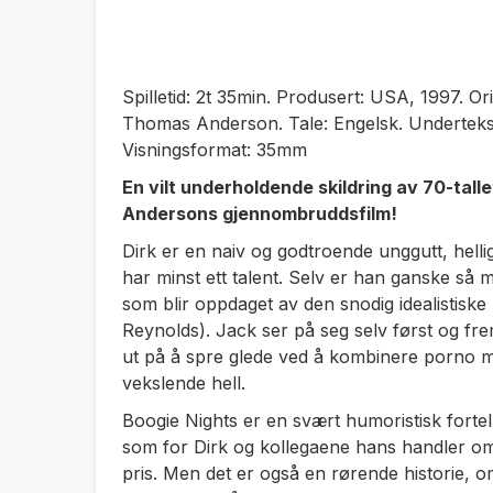
Spilletid: 2t 35min. Produsert: USA, 1997. Orig
Thomas Anderson. Tale: Engelsk. Undertekst
Visningsformat: 35mm
En vilt underholdende skildring av 70-tal
Andersons gjennombruddsfilm!
Dirk er en naiv og godtroende unggutt, hell
har minst ett talent. Selv er han ganske så mas
som blir oppdaget av den snodig idealistisk
Reynolds). Jack ser på seg selv først og fr
ut på å spre glede ved å kombinere porno m
vekslende hell.
Boogie Nights
er en svært humoristisk fort
som for Dirk og kollegaene hans handler om d
pris. Men det er også en rørende historie,