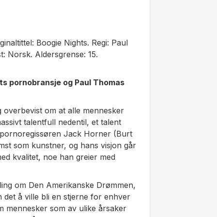
inaltittel: Boogie Nights. Regi: Paul
: Norsk. Aldersgrense: 15.
lets pornobransje og Paul Thomas
ig overbevist om at alle mennesker
sivt talentfull nedentil, et talent
e pornoregissøren Jack Horner (Burt
emst som kunstner, og hans visjon går
ed kvalitet, noe han greier med
elling om Den Amerikanske Drømmen,
et å ville bli en stjerne for enhver
 om mennesker som av ulike årsaker