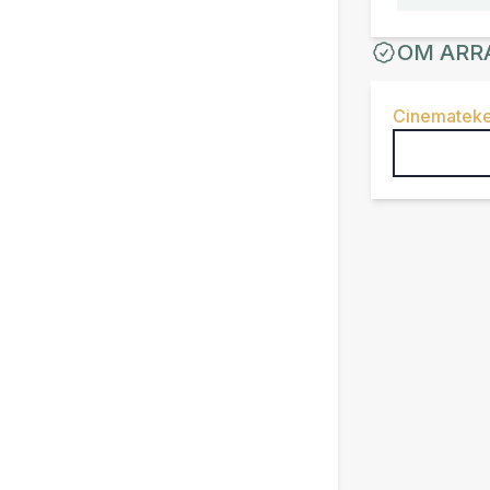
OM ARR
Cinemateke