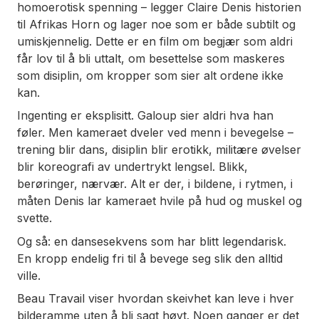
homoerotisk spenning – legger Claire Denis historien
til Afrikas Horn og lager noe som er både subtilt og
umiskjennelig. Dette er en film om begjær som aldri
får lov til å bli uttalt, om besettelse som maskeres
som disiplin, om kropper som sier alt ordene ikke
kan.
Ingenting er eksplisitt. Galoup sier aldri hva han
føler. Men kameraet dveler ved menn i bevegelse –
trening blir dans, disiplin blir erotikk, militære øvelser
blir koreografi av undertrykt lengsel. Blikk,
berøringer, nærvær. Alt er der, i bildene, i rytmen, i
måten Denis lar kameraet hvile på hud og muskel og
svette.
Og så: en dansesekvens som har blitt legendarisk.
En kropp endelig fri til å bevege seg slik den alltid
ville.
Beau Travail viser hvordan skeivhet kan leve i hver
bilderamme uten å bli sagt høyt. Noen ganger er det