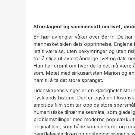
Storslagent og sammensatt om livet, døden,
En hær av engler våker over Berlin. De har a
mennesket siden dets opprinnelse. Englene ha
lett tilværelse, uten bekymringer og uten r
for å stige ut av det åndelige livet og dale ne
Han har drømt om hvor deilig det må være å vi
som. Møtet med sirkusartisten Marion og e
ham til å ta det store spranget.
Lidenskapens vinger
er en kjærlighetshistor
Tysklands historie. Den er også en filosofis
ambisiøs film som tar opp de store spørsmål
humanistiske tilnærmelsesmåte, som gladelig 
problemstillinger med moderne populærkult
original film, som både kommenterer og op
overflateestetikken og postmodernismens sv