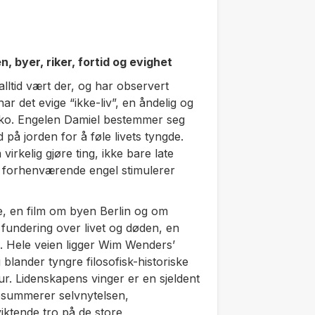
 byer, riker, fortid og evighet
lltid vært der, og har observert
r det evige “ikke-liv”, en åndelig og
isiko. Engelen Damiel bestemmer seg
d på jorden for å føle livets tyngde.
rkelig gjøre ting, ikke bare late
n forhenværende engel stimulerer
ie, en film om byen Berlin og om
k fundering over livet og døden, en
. Hele veien ligger Wim Wenders’
blander tyngre filosofisk-historiske
ur.
Lidenskapens vinger
er en sjeldent
psummerer selvnytelsen,
iktende tro på de store