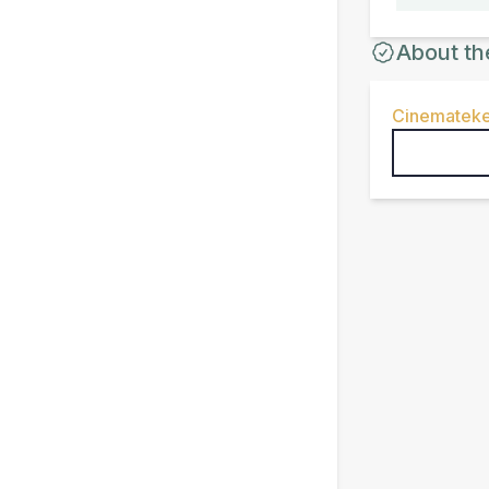
About th
Cinemateke