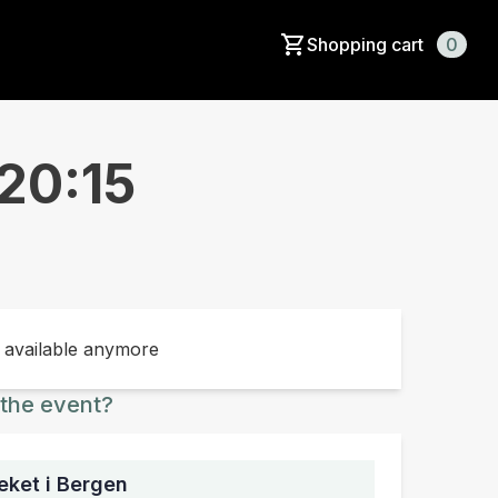
Shopping cart
0
20:15
t available anymore
the event?
ket i Bergen