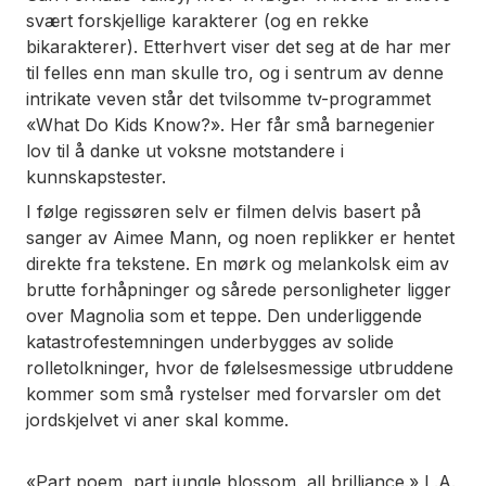
svært forskjellige karakterer (og en rekke
bikarakterer). Etterhvert viser det seg at de har mer
til felles enn man skulle tro, og i sentrum av denne
intrikate veven står det tvilsomme tv-programmet
«What Do Kids Know?». Her får små barnegenier
lov til å danke ut voksne motstandere i
kunnskapstester.
I følge regissøren selv er filmen delvis basert på
sanger av Aimee Mann, og noen replikker er hentet
direkte fra tekstene. En mørk og melankolsk eim av
brutte forhåpninger og sårede personligheter ligger
over
Magnolia
som et teppe. Den underliggende
katastrofestemningen underbygges av solide
rolletolkninger, hvor de følelsesmessige utbruddene
kommer som små rystelser med forvarsler om det
jordskjelvet vi aner skal komme.
«Part poem, part jungle blossom, all brilliance.»
L.A.