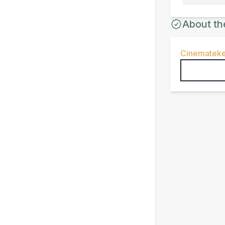
About th
Cinemateke