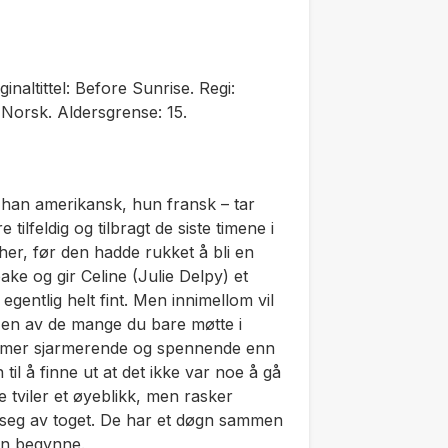
inaltittel: Before Sunrise. Regi:
 Norsk. Aldersgrense: 15.
– han amerikansk, hun fransk – tar
ilfeldig og tilbragt de siste timene i
her, før den hadde rukket å bli en
ake og gir Celine (Julie Delpy) et
 egentlig helt fint. Men innimellom vil
å en av de mange du bare møtte i
om mer sjarmerende og spennende enn
til å finne ut at det ikke var noe å gå
e tviler et øyeblikk, men rasker
seg av toget. De har et døgn sammen
kan begynne.