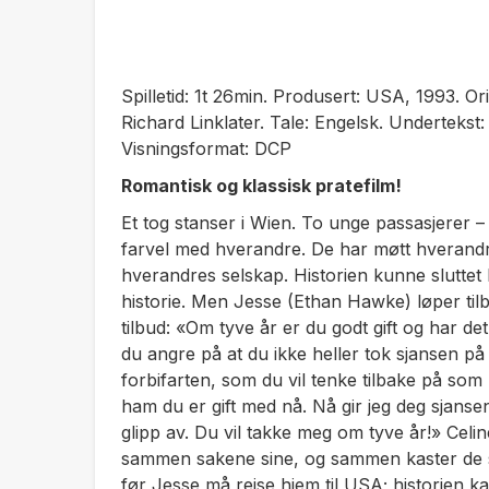
Spilletid: 1t 26min. Produsert: USA, 1993. Orig
Richard Linklater. Tale: Engelsk. Undertekst:
Visningsformat: DCP
Romantisk og klassisk pratefilm!
Et tog stanser i Wien. To unge passasjerer 
farvel med hverandre. De har møtt hverandre t
hverandres selskap. Historien kunne sluttet 
historie. Men Jesse (Ethan Hawke) løper tilb
tilbud: «Om tyve år er du godt gift og har det
du angre på at du ikke heller tok sjansen p
forbifarten, som du vil tenke tilbake på s
ham du er gift med nå. Nå gir jeg deg sjansen 
glipp av. Du vil takke meg om tyve år!» Celin
sammen sakene sine, og sammen kaster de 
før Jesse må reise hjem til USA; historien 