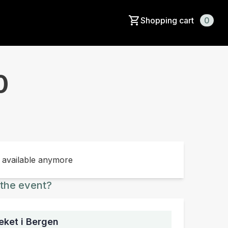
Shopping cart
0
0
t available anymore
the event?
ket i Bergen