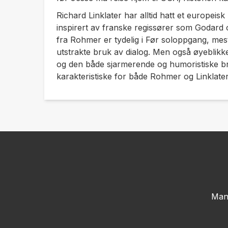
Richard Linklater har alltid hatt et europeis
inspirert av franske regissører som Godard o
fra Rohmer er tydelig i
Før soloppgang
, mes
utstrakte bruk av dialog. Men også øyeblikket
og den både sjarmerende og humoristiske br
karakteristiske for både Rohmer og Linklate
Man