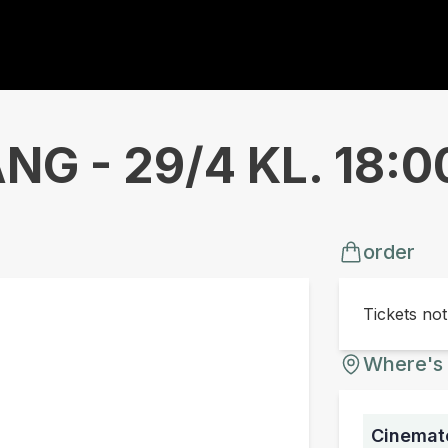
G - 29/4 KL. 18:0
order
Tickets no
Where's 
Cinemate